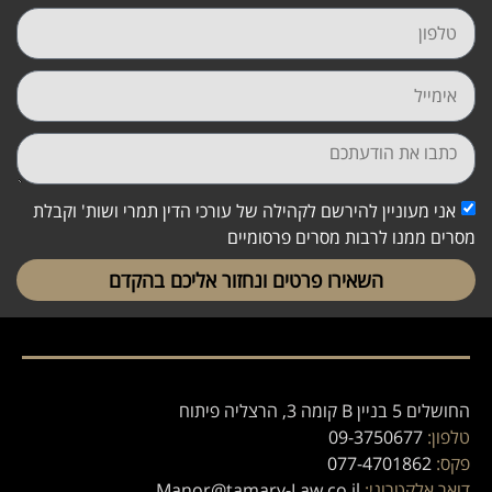
אני מעוניין להירשם לקהילה של עורכי הדין תמרי ושות' וקבלת
מסרים ממנו לרבות מסרים פרסומיים
השאירו פרטים ונחזור אליכם בהקדם
החושלים 5 בניין B קומה 3, הרצליה פיתוח
טלפון:
09-3750677
פקס:
077-4701862
דואר אלקטרוני:
Manor@tamary-Law.co.il