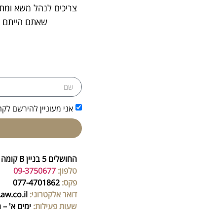
צריכים לנהל משא ומתן
שאתם הייתם ר
אני מעוניין להירשם לקה
החושלים 5 בניין B קומה 3, הרצליה פיתוח
טלפון:
09-3750677
פקס:
077-4701862
דואר אלקטרוני:
Manor@tamary-Law.co.il
שעות פעילות:
ימים א' – ה': 09:00 –